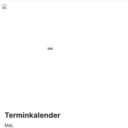
HOME
ÜBER UNS
VERANSTALTUNGEN
Weitere Informationen: VERANSTA
MITGLIEDER
ORTSVERBAND
UNSER WOHNHEIM
FAQ
KONTAKT/LAGE
Terminkalender
Mai,