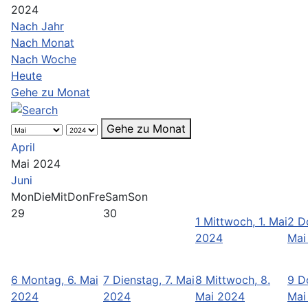
2024
Nach Jahr
Nach Monat
Nach Woche
Heute
Gehe zu Monat
Gehe zu Monat
April
Mai 2024
Juni
Mon
Die
Mit
Don
Fre
Sam
Son
29
30
1
Mittwoch, 1. Mai
2
D
2024
Mai
6
Montag, 6. Mai
7
Dienstag, 7. Mai
8
Mittwoch, 8.
9
D
2024
2024
Mai 2024
Mai