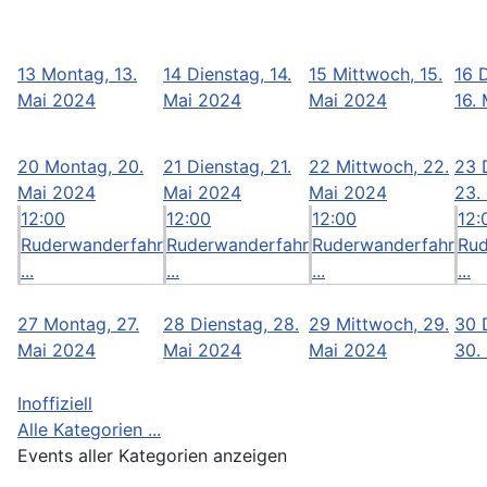
13
Montag, 13.
14
Dienstag, 14.
15
Mittwoch, 15.
16
Mai 2024
Mai 2024
Mai 2024
16.
20
Montag, 20.
21
Dienstag, 21.
22
Mittwoch, 22.
23
Mai 2024
Mai 2024
Mai 2024
23.
12:00
12:00
12:00
12:
Ruderwanderfahr
Ruderwanderfahr
Ruderwanderfahr
Rud
...
...
...
...
27
Montag, 27.
28
Dienstag, 28.
29
Mittwoch, 29.
30
Mai 2024
Mai 2024
Mai 2024
30.
Inoffiziell
Alle Kategorien ...
Events aller Kategorien anzeigen