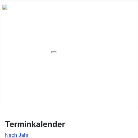
HOME
ÜBER UNS
VERANSTALTUNGEN
Weitere Informationen: VERANSTA
MITGLIEDER
ORTSVERBAND
UNSER WOHNHEIM
FAQ
KONTAKT/LAGE
Terminkalender
Nach Jahr