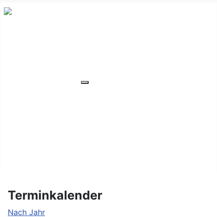
HOME
ÜBER UNS
VERANSTALTUNGEN
Weitere Informationen: VERANSTA
MITGLIEDER
ORTSVERBAND
UNSER WOHNHEIM
FAQ
KONTAKT/LAGE
Terminkalender
Nach Jahr