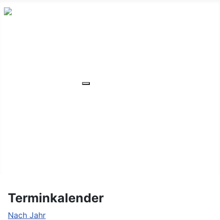
HOME
ÜBER UNS
VERANSTALTUNGEN
Weitere Informationen: VERANSTA
MITGLIEDER
ORTSVERBAND
UNSER WOHNHEIM
FAQ
KONTAKT/LAGE
Terminkalender
Nach Jahr