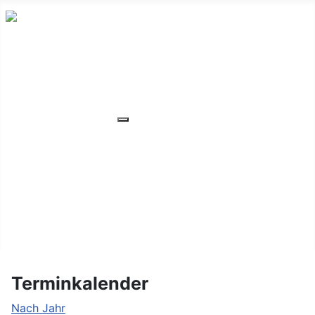
HOME
ÜBER UNS
VERANSTALTUNGEN
Weitere Informationen: VERANSTA
MITGLIEDER
ORTSVERBAND
UNSER WOHNHEIM
FAQ
KONTAKT/LAGE
Terminkalender
Nach Jahr