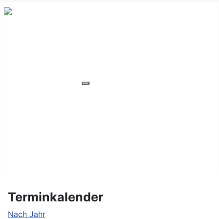
HOME
ÜBER UNS
VERANSTALTUNGEN
Weitere Informationen: VERANSTA
MITGLIEDER
ORTSVERBAND
UNSER WOHNHEIM
FAQ
KONTAKT/LAGE
Terminkalender
Nach Jahr