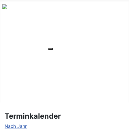
HOME
ÜBER UNS
VERANSTALTUNGEN
Weitere Informationen: VERANSTA
MITGLIEDER
ORTSVERBAND
UNSER WOHNHEIM
FAQ
KONTAKT/LAGE
Terminkalender
Nach Jahr